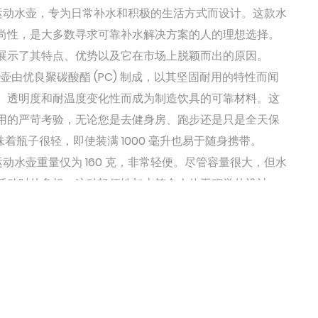
水口运动水壶，专为日常补水和积极的生活方式而设计。这款水
尚性，是大多数寻求可靠补水解决方案的人的理想选择。
展示了其特点、优势以及它在市场上脱颖而出的原因。
水壶由优良聚碳酸酯 (PC) 制成，以其坚固耐用的特性而闻
、透明度和耐温度变化性而成为制造饮具的可靠材料。这
用的严苛考验，无论您是去健身房、跑步还是只是全天保
味着瓶子很轻，即使装满 1000 毫升也易于随身携带。
口运动水壶重量仅为 160 克，非常轻便。尽管容量很大，但水
活动时的负担。这种轻便性加上符合人体工程学的设计，
在手中还是放在包里。水壶的重量经过优化，可提供舒适
坚固以承受常规使用。
毫升，适合那些需要全天保持水分的人。无论您是在工作、在健
水壶都能为您的补水需求提供充足的空间。大容量也使其
长时间活动中可能不方便重新装水。尽管容量很大，但水
尺寸，确保它可以轻松放入许多包、杯架或背包口袋中。