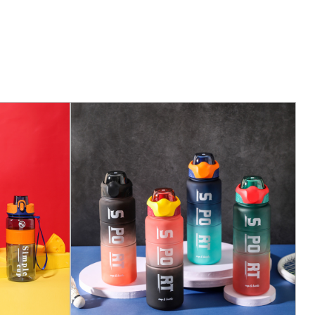
口运动水壶订单均装在一个装有 100 瓶的盒子里。这种散装包
供一致且高质量水壶的企业、运动队或组织。散装包装也
多瓶水壶的人的经济实惠的选择。每个瓶子都经过精心包
送达并随时可用。
 8843.552 厘米。这些尺寸旨在优化空间并确保瓶子在运
尺寸易于管理，易于储存或运输，无论您是将它们运送到
仓库中。精心包装可确保每个瓶子在运输过程中受到保
目的地。
饮水口运动水壶的一个关键特性。使用高质量 PC 材料可确保
日常使用中的一般磨损。它还设计为可重复使用，通过减
促进可持续性。瓶子的设计专注于提供轻松愉快的用户体
洁。无论您喜欢水、运动饮料还是冰沙，这款瓶子都能满
种活动。无论您是在办公室、徒步旅行还是在健身房锻
口运动水瓶都能满足您的补水需求。瓶子的设计确保它易于携