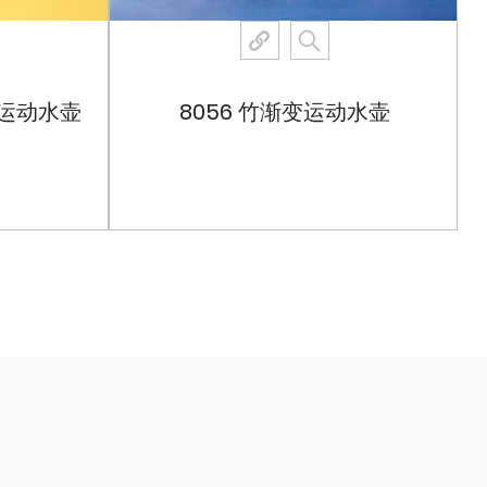
且在使用后易于清洁。它的大容量使其成为长途旅行或您
子的理想选择。
色饮水口运动水瓶，您正在做出环保的选择。像这样的可重复使
用运动水壶
8056 竹渐变运动水壶
塑料的消耗，为地球更健康做出贡献。该水瓶设计用于重
它可以长期使用，从而减少对便于频繁更换。
动水壶是一款周全的产品，设计时充分考虑了用户的需求。无论
体批量购买，这款水壶都具有极高的价值和功能。
查看更多