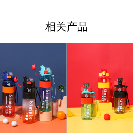
每份 1000 毫升彩色饮水
装非常适合希望为其成员提
相关产品
使其成为那些希望一次购买
装，以确保其以更好的状态
100 瓶装盒子的包装尺寸为
输和储存时安全包装。盒子
不同位置还是将它们存储在
护，以完好无损的状态到达
耐用性是 1000 毫升彩色
瓶子能够承受跌落、撞击和
少对一次性塑料瓶的需求来
验，宽口设计便于灌装和清
足您的所有需求。
这款水瓶用途广泛，适合各
炼，1000ml 彩色饮水