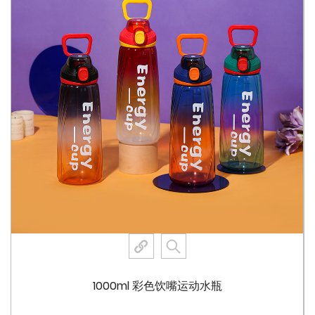
瓶子采用双饮用旋盖，可轻松取用饮料。只需简单旋转，即
可打开或关闭瓶盖，提供无忧的饮用体验。这种创新设计还
可以防止溢出和泄漏，让您的包或健身房储物柜保持干净干
燥。
一键弹出盖
8084 配备一键弹出盖，可轻松打开和关闭。此功能在您外
出时特别有用，因为它消除了摸索复杂封盖的需要。只需按
下按钮，盖子就会弹开，让您快速补水。
360° 防漏设计
8084 的突出特点之一是其 360° 密封，可确保防漏体验。
先进的密封机制可确保不会有液体漏出，无论您是将瓶子放
在包里还是存放在车里，都能让您高枕无忧。
完全可拆卸，易于清洁
1000ml 彩色饮嘴运动水瓶
为方便起见，整个杯子都可以拆卸，便于彻底清洁。此功能
对于保持卫生和确保您的瓶子在日常使用中保持状态尤为重