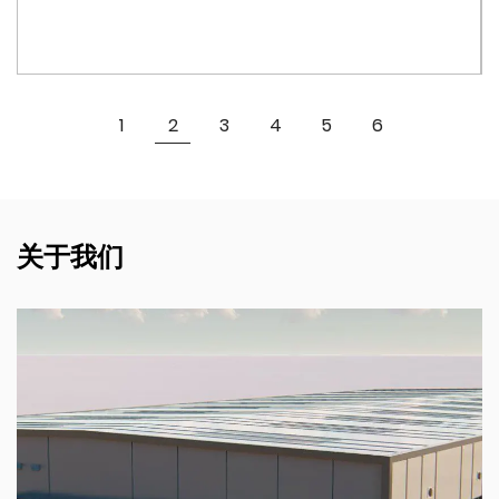
要。
用途广泛
无论您是去健身房、跑步还是上班，8084 彩色双饮旋盖运
查看更多
1
2
3
4
5
6
动水壶都能跟上您的积极生活方式。其符合人体工程学的设
计舒适地握在手中，并可放在多个杯架上，使其成为各种活
动的实用选择。
环保且可持续
关于我们
选择 8084，您也是做出了环保的选择。 PC 材料可回收利
用，有助于实现更可持续的环境。使用可重复使用的瓶子有
助于减少一次性塑料垃圾，符合环保意识。
为什么选择 8084？
8084 彩色双饮旋盖运动水壶集时尚、功能和便利于一身。
其耐用的结构、易于使用的功能和防漏设计使其成为大多数
想要有效补水的人的绝妙选择。多种鲜艳的颜色让您可以展
现个人风格，同时确保您拥有一款可靠的水壶，满足您的所