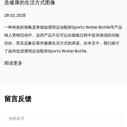
式图像
择？
21 02, 2025
明运动瓶和Sports Water Bottle等产品
保持水分对于在锻炼过
些产品不仅可以在锻炼过程中提供保湿的功能
水瓶可以使水合更加方
对健康生活方式的承诺。在本文中，我们探讨
何经常运动的人来说，
ts Water Bottle...
文解释了为什么带有稻
出了其好处，便...
阅读更多
留言反馈