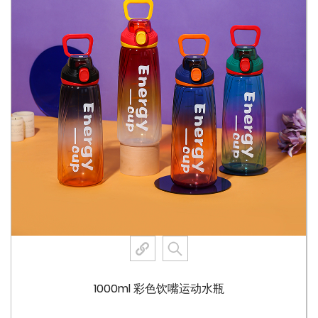
动，这款水瓶都能满足您的需求。
您可以从多种鲜艳的颜色中进行选择，包括经典黑色、活力
红色、平静蓝色和清爽绿色。每种颜色选项都旨在匹配您的
个人风格和喜好，让您展现个性。
瓶子的瓶身采用独特的竹节设计，不仅增添了自然美感，还
提供了舒适的握感。这一设计元素证明了我们致力于打造外
观美观且实用的产品。
8056 水瓶的设计考虑到了卫生问题。它完全可拆卸，可以
彻底清洁，确保没有残留物或细菌可以隐藏。此功能对于经
常使用水瓶并希望保持高清洁标准的人来说尤为重要。
瓶子的形状和尺寸经过精心考虑，握在手中很舒服，方便在
旅途中饮用。符合人体工程学的设计确保瓶子不仅美观，而
且易于使用。
1000ml 彩色饮嘴运动水瓶
通过选择可回收的材料并将其与促进长期使用的设计相结
合，8056 水瓶是一种环保选择。它有助于减少对一次性塑