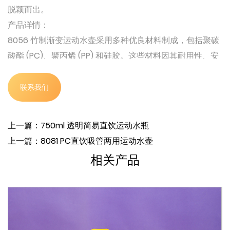
脱颖而出。
产品详情：
8056 竹制渐变运动水壶采用多种优良材料制成，包括聚碳
酸酯 (PC)、聚丙烯 (PP) 和硅胶。这些材料因其耐用性、安
全性和易于清洁而受到青睐，确保您的水壶不仅时尚，而且
经久耐用。
联系我们
这款水壶重量轻，仅为 170 克，是您日常通勤、锻炼或户外
探险的伴侣。轻巧的设计不会损害水壶的坚固性，确保它能
上一篇：750ml 透明简易直饮运动水瓶
够承受日常使用的严苛考验。
上一篇：8081 PC直饮吸管两用运动水壶
每个水壶都精心包装在一个尺寸为 93 厘米 x 47 厘米 x 61
相关产品
厘米的盒子中，可实现高效的储存和运输。包装盒的设计旨
在保护运输过程中的瓶子，确保它们完好无损地送到您手
中。
8056 水瓶容量高达 1300 毫升，可让您全天保持水分充
足。无论您是长途徒步旅行还是只需要一个水瓶进行日常活