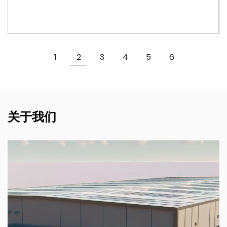
料瓶的依赖，有助于创造更清洁、更可持续的环境。
水瓶设计用于处理各种温度，适合热饮和冷饮。无论您喜欢
冰水还是蒸茶，这款水瓶都能满足您的喜好。
查看更多
1
2
3
4
5
6
8056 水瓶配有防漏盖，可确保您的饮料留在瓶内而不是包
中。瓶盖易于打开和关闭，每次都能提供牢固的密封。
8056 水瓶体积小巧、重量轻，是健身房、办公室甚至徒步
旅行等各种场合的理想选择。它的多功能性意味着运动员、
关于我们
学生、专业人士以及大多数需要可靠补水解决方案的人都可
以使用它。
每个 8056 竹制渐变运动水瓶都经过严格的质量控制流程，
以确保其符合更高的耐用性、安全性和功能性标准。我们致
力于提供您可以信赖和依赖的产品。
总之，8056 竹制渐变运动水瓶不仅仅是一个饮料容器；它
是一种风格的宣言、对健康的承诺以及迈向更可持续生活方
式的一步。凭借其独特的设计、高质量的材料和实用的功