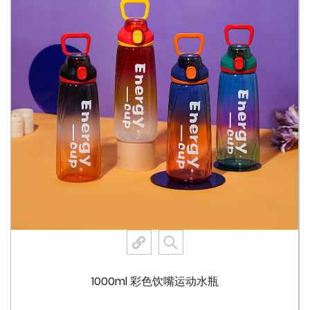
户。瓶子的透明度还使您可以轻松监控您的饮水量，因为它
在瓶子表面配备了清晰标记的水位指示器。这些指示器可帮
助您跟踪您的补水情况并鼓励您全天定期饮水。
8072 水瓶有多种颜色可供选择，包括黑色、绿色、蓝色和
红色。这些颜色选项让您可以选择一款符合您的个人风格或
与您的运动装备相配的水瓶。颜色鲜艳而有品位，为您的补
水习惯增添了一丝个性。每种颜色的变体都保留了瓶子的透
明度，因此您仍然可以轻松看到里面的水位。
这款水瓶的设计考虑到了实用性。它采用便携防漏设计，确
保您可以将其放在包或背包中，而不必担心溢出或泄漏。瓶
子的人体工程学形状使其握持舒适，安全的盖子确保内容物
留在瓶子内，即使在旅行或运动过程中受到挤压也是如此。
8072 水瓶的突出特点之一是其完全可拆卸的设计。整个瓶
1000ml 彩色饮嘴运动水瓶
子可以拆卸进行彻底清洁，确保您可以轻松保持其卫生。此
功能对于那些经常使用水瓶并希望避免内部积聚细菌或残留