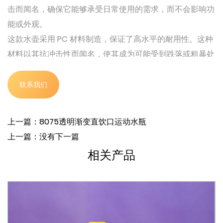
击而闻名，确保它能够承受日常使用的需求，而不会影响功
能或外观。
这款水壶采用 PC 材料制造，保证了高水平的耐用性。这种
材料以其抗冲击性而闻名，使其成为可能受到跌落或粗暴处
理的运动水壶的不错选择。水壶的防震性能确保它即使在恶
劣的条件下也能保持完好无损。此外，PC 材料具有出色的
联系我们
透明度，使水壶能够长时间保持透明度，而不会变得浑浊或
变色。
上一篇：8075透明渐变直饮口运动水瓶
8072 透明简约字母运动水壶重 138 克，在轻便和坚固之间
上一篇：没有下一篇
取得了平衡。这款水瓶的容量为 750 毫升，是全天补水的
相关产品
理想伴侣，无论您是在健身房、徒步旅行还是只是进行日常
活动。大容量可确保您在长时间的体育活动中有足够的水来
保持水分。
8072 水瓶的设计既实用又美观。它采用透明的瓶身和简单
的字母设计，使其具有现代简约的外观，吸引了广泛的用