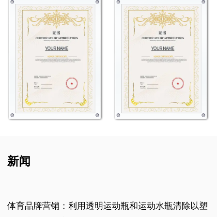
新闻
品牌营销：利用透明运动瓶和运动水瓶清除以塑
为什