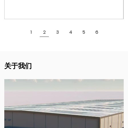
物的人来说尤为重要。可拆卸组件可以单独清洗，使瓶子保
持状态变得容易。
8072 透明简约字母运动水瓶以散装形式出售，每箱装箱数
查看更多
1
2
3
4
5
6
量为 150 瓶。包装尺寸为854164CM，为运输和储存提供了
紧凑高效的包装解决方案。盒装数量非常适合需要大量瓶子
的企业、运动队或活动。包装旨在保护运输过程中的瓶子，
确保它们以更好的状态到达。
关于我们
除了实用功能外，8072水瓶的设计还考虑到了便携性。它
重量轻且易于携带，是运动员、旅行者和大多数外出人士的
理想选择。瓶子的紧凑尺寸确保它可以轻松放入标准杯架、
健身包和背包中。无论您是去健身房、跑步还是只是上下
班，这款水瓶都是方便可靠的伴侣。
8072水瓶采用先进的防漏技术，即使倒置或摇晃也能防止
水从瓶子中漏出。对于那些需要可靠水瓶的人来说，这是一
个绝妙的选择，可以在健身房、办公室或户外等各种场合使