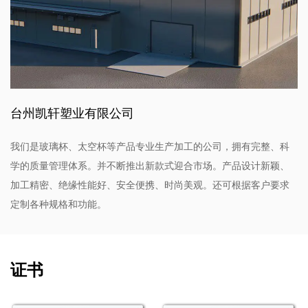
用。盖子上的安全密封可确保您的水留在它应该在的地方，
即瓶子内，而不是在您的包里或衣服上。
完全可拆卸的设计便于清洁，确保瓶子的所有部件都可以彻
底清洗。此功能对于每天使用水瓶的人来说尤其重要，因为
它有助于防止水瓶破裂细菌和其他污染物的减少。瓶子的组
台州凯轩塑业有限公司
件也可以用洗碗机清洗，清洁起来更加方便。
总之，8072 透明简约字母运动水壶是一款多功能、耐用且
我们是玻璃杯、太空杯等产品专业生产加工的公司，拥有完整、科
时尚的选择，适合大多数需要可靠补水解决方案的人。
学的质量管理体系。并不断推出新款式迎合市场。产品设计新颖、
加工精密、绝缘性能好、安全便携、时尚美观。还可根据客户要求
定制各种规格和功能。
证书