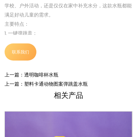
学校、户外活动，还是仅仅在家中补充水分，这款水瓶都能
满足好动儿童的需求。
主要特点：
1. 一键弹跳盖：
这款水瓶采用创新的一键弹跳盖，可轻松快速地取用瓶内物
品。只需简单按一下，盖子即可打开，让孩子们使用起来非
联系我们
常方便，无需大惊小怪。这种设计鼓励孩子们保持水分，因
为易于使用，让喝水变得更容易、更有趣。
上一篇：透明咖啡杯水瓶
2. 坚固耐用的结构：
上一篇：塑料卡通动物图案弹跳盖水瓶
这款水瓶采用坚固的 PC 材料制成，可承受日常使用的严苛
相关产品
考验。这种材料因其抗冲击性而备受好评，确保水瓶即使意
外掉落也不会破碎或变形。这种耐用性意味着更长的产品使
用寿命，使其成为寻求实用且经济高效的解决方案来满足孩
子补水需求的父母的可靠选择。
3. 防摔和保持形状：