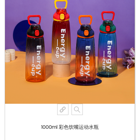
这款水瓶的突出特点之一是它能够抵抗掉落损坏。得益于坚
韧的 PC 材料，水瓶即使在掉落后也能保持其形状和完整
性，确保它仍然功能齐全且适合儿童使用。这种防摔特性对
于容易意外洒出和误操作的年轻用户尤其有益。
4. 完全可拆卸，易于清洁：
对于儿童产品来说，卫生是重中之重，这款水瓶采用完全可
拆卸的设计解决了这一问题。水瓶的每个部分都可以拆卸，
以便彻底清洁。此功能可确保不会留下大多数污垢或污渍，
为孩子提供更健康的饮用体验。父母可以轻松清洗水瓶，使
其随时可重复使用，不会留下大多数异味或残留物。
5. 配有挂绳：
为了增加便利性，水瓶配有坚固的挂绳，可以挂在背包上或
手提。此功能对于外出的孩子特别有用，因为它减少了丢失
1000ml 彩色饮嘴运动水瓶
水瓶的机会。挂绳还使孩子们更容易携带水瓶，而不会掉
落。