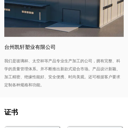
使其成为长期经济实惠的选择。此外，完全拆卸和清洁瓶子
的能力确保它保持良好状态，没有污渍和异味，进一步延长
其使用寿命。
总之，塑料多图案弹跳盖儿童水瓶是家长为孩子寻找可靠、
耐用且易于使用的水瓶的绝妙选择。这款水瓶采用一键弹跳
台州凯轩塑业有限公司
盖、防摔结构、易于清洁的完全可拆卸部件和方便的挂绳，
旨在满足好动的孩子的需求。各种有趣的图案和符合人体工
我们是玻璃杯、太空杯等产品专业生产加工的公司，拥有完整、科
程学的设计使其成为满足日常补水需求的实用且美观的选
学的质量管理体系。并不断推出新款式迎合市场。产品设计新颖、
择。
加工精密、绝缘性能好、安全便携、时尚美观。还可根据客户要求
定制各种规格和功能。
证书