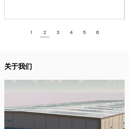
设计和美学：
水瓶不仅实用，而且外观美观。它有各种有趣的多图案设
计，会吸引孩子们。色彩缤纷、俏皮的图案使水瓶成为年轻
查看更多
1
2
3
4
5
6
用户的喜爱，鼓励他们全天保持水分充足。瓶子符合人体工
程学的形状确保它舒适地握在小手中，进一步增强了它的可
用性。
适合日常使用：
关于我们
塑料多图案弹跳盖儿童水瓶旨在成为儿童日常活动的实用伴
侣。无论他们是在学校、运动还是进行户外探险，这款水瓶
都能提供可靠的补水来源。其易于使用的弹跳盖与耐用的结
构相结合，确保孩子们可以享受他们的活动，而不必担心溢
出或破损。
持久耐用且经济实惠：
家长会欣赏这款水瓶的持久耐用性，因为耐用的 PC 材料确
保它能够承受日常使用的磨损。这意味着需要更少的更换，